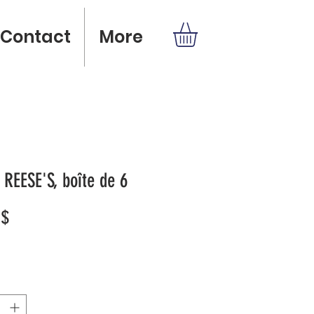
Contact
More
y REESE'S, boîte de 6
Prix
 $