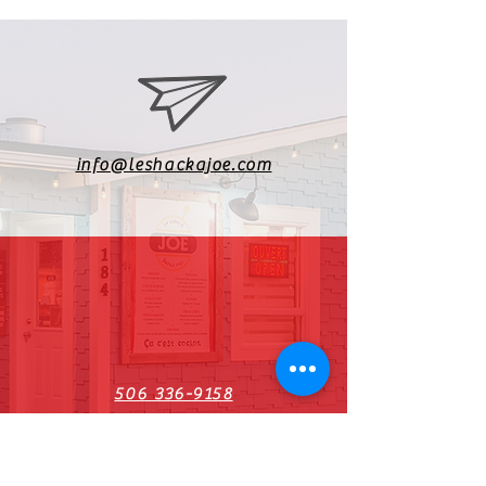
info@leshackajoe.com
506 336-9158